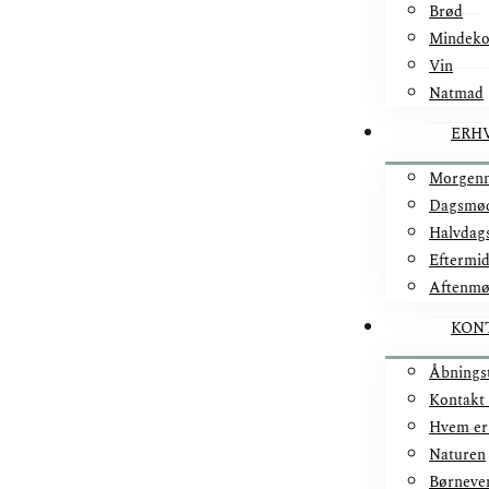
Brød
Mindek
Vin
Natmad
ERH
Morgen
Dagsmø
Halvdag
Eftermi
Aftenm
KON
Åbnings
Kontakt
Hvem er
Naturen
Børneve