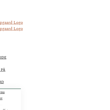
IDE
 PÅ
RD
enu
et