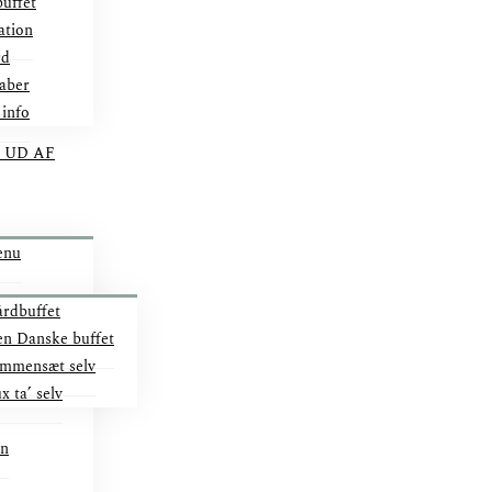
uffet
ation
rd
aber
 info
 UD AF
enu
rdbuffet
n Danske buffet
mmensæt selv
x ta’ selv
on