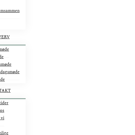
omsammen
VERV
møde
de
smøde
ddagsmøde
øde
TAKT
tider
 os
 vi
nlige