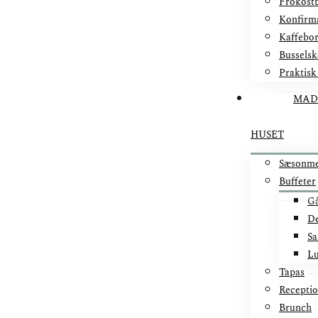
Frokostb
Konfirm
Kaffebo
Busselsk
Praktisk
MAD
HUSET
Sæsonm
Buffeter
Gå
De
Sa
Lu
Tapas
Recepti
Brunch