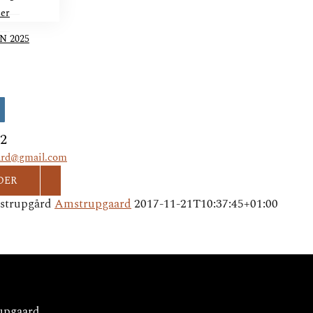
ser
N 2025
ok
nstagram
82
ard@gmail.com
DER
strupgård
Amstrupgaard
2017-11-21T10:37:45+01:00