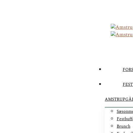
FORS
FEST
AMSTRUPGÅ
Sæsonm
Festbuff
Brunch