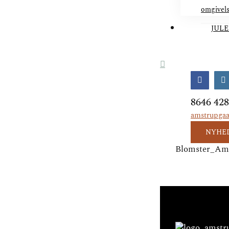
omgivel
JULE
Facebo
I
8646 42
amstrupga
NYHE
Blomster_Am