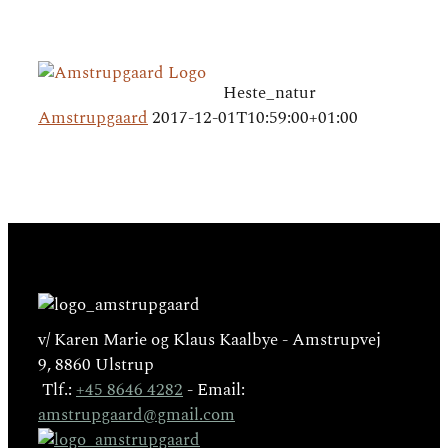
Heste_natur
Amstrupgaard
2017-12-01T10:59:00+01:00
v/ Karen Marie og Klaus Kaalbye - Amstrupvej
9, 8860 Ulstrup
Tlf.:
+45 8646 4282
- Email:
amstrupgaard@gmail.com