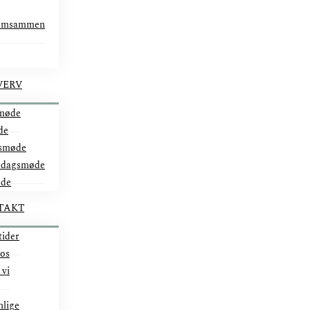
omsammen
VERV
møde
de
smøde
ddagsmøde
øde
TAKT
tider
 os
 vi
nlige