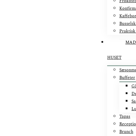
Frokostb
Konfirm
Kaffebo
Busselsk
Praktisk
MAD
HUSET
Sæsonm
Buffeter
Gå
De
Sa
Lu
Tapas
Recepti
Brunch