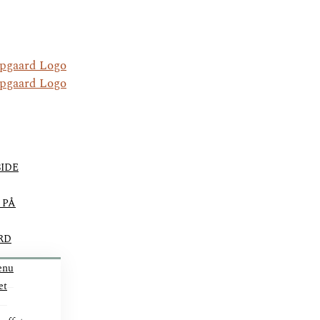
IDE
 PÅ
RD
enu
et