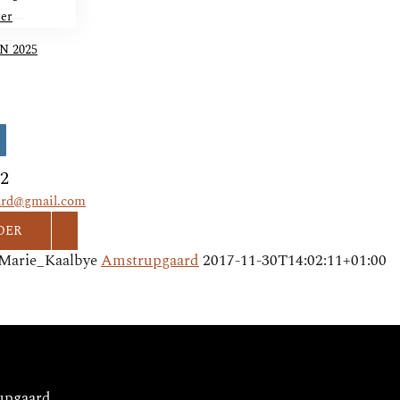
ser
N 2025
ok
nstagram
82
ard@gmail.com
DER
Marie_Kaalbye
Amstrupgaard
2017-11-30T14:02:11+01:00