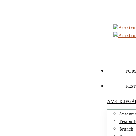
FORS
FEST
AMSTRUPGÅ
Sæsonm
Festbuff
Brunch