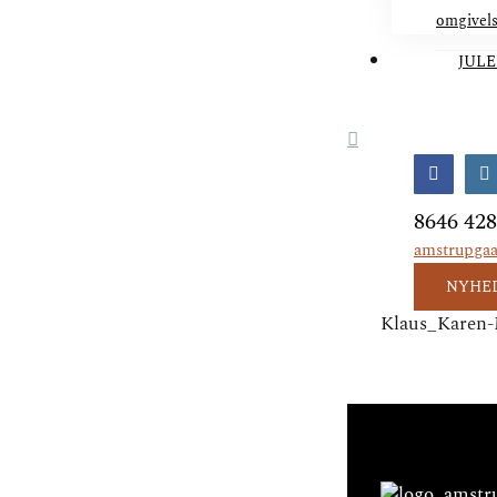
omgivel
JULE
Facebo
I
8646 42
amstrupga
NYHE
Klaus_Karen-