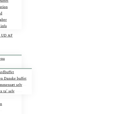
uffet
ation
rd
aber
 info
 UD AF
enu
rdbuffet
n Danske buffet
mmensæt selv
x ta’ selv
on