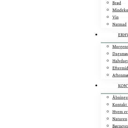
Brød
Mindek
Vin
Natmad
ERH
Morgen
Dagsmø
Halvdag
Eftermi
Aftenm
KON
Åbnings
Kontakt
Hvem er
Naturen
Børneve