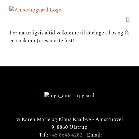
I er naturligvis altid velkomne til at ringe til os og få
en snak om Jeres næste fest!
v/ Karen Marie og Klaus Kaalbye - Amstrupvej
9, 8860 Ulstrup
Tlf.:
+45 8646 4282
- Email: