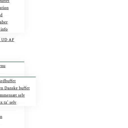
uffet
ation
rd
aber
 info
 UD AF
enu
rdbuffet
n Danske buffet
mmensæt selv
x ta’ selv
on