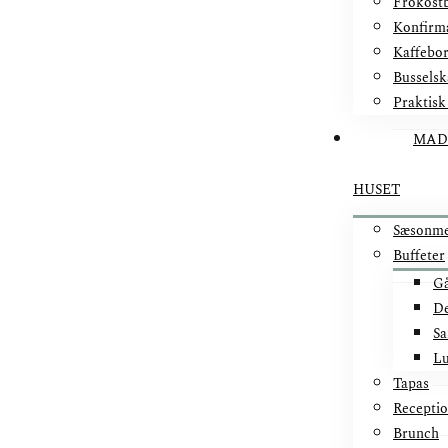
Frokostb
Konfirm
Kaffebo
Busselsk
Praktisk
MAD
HUSET
Sæsonm
Buffeter
Gå
De
Sa
Lu
Tapas
Recepti
Brunch