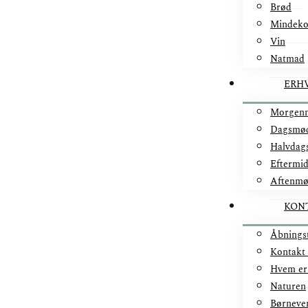
Brød
Mindek
Vin
Natmad
ERH
Morgen
Dagsmø
Halvdag
Eftermi
Aftenm
KON
Åbnings
Kontakt
Hvem er
Naturen
Børneve