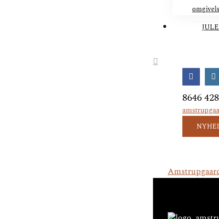
omgivel
JULE
Facebo
I
8646 42
amstrupga
NYHE
Amstrupgaar