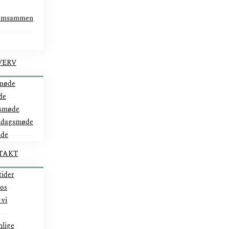
omsammen
VERV
møde
de
smøde
ddagsmøde
øde
TAKT
tider
 os
 vi
nlige