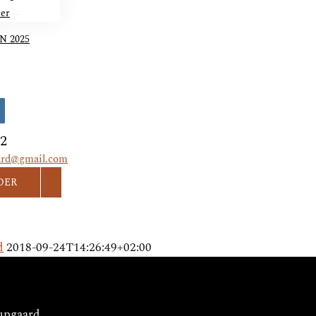
ser
N 2025
ok
nstagram
82
ard@gmail.com
DER
d
2018-09-24T14:26:49+02:00