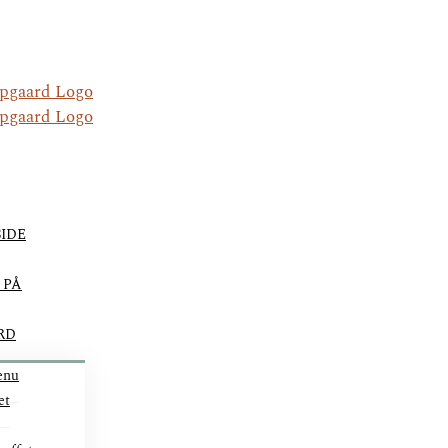
IDE
 PÅ
RD
enu
et