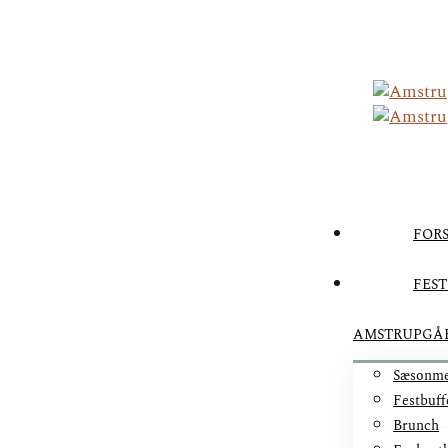
FORS
FEST
AMSTRUPGÅ
Sæsonm
Festbuff
Brunch