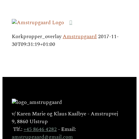
Korkpropper_overlay
Amstrupgaard
2017-11-
30T09:31:19+01:00
v/ Karen Marie og Klaus Kaalbye - Amstrupvej
9, 8860 Ulstrup
Tlf.:
+45 8646 4282
- Email:
amstrupgaard@gmail.com