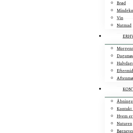
Brød
Mindek
Vin
Natmad
ERH
Morgen
Dagsmø
Halvdag
Eftermi
Aftenm
KON
Åbnings
Kontakt
Hvem er
Naturen
Børneve