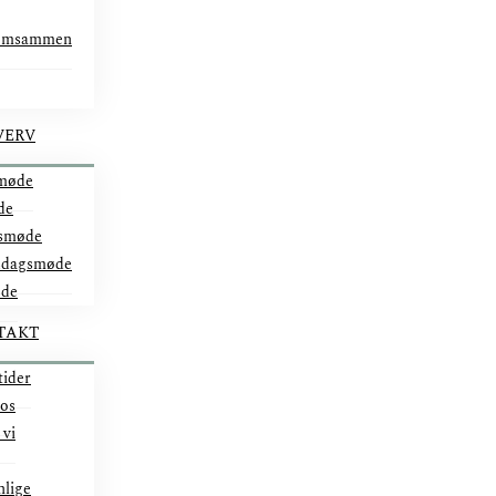
omsammen
VERV
møde
de
smøde
ddagsmøde
øde
TAKT
tider
 os
 vi
nlige