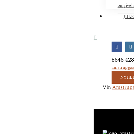
omgivel
JULE
Facebo
I
8646 42
amstrupga
NYHE
Vin
Amstrup