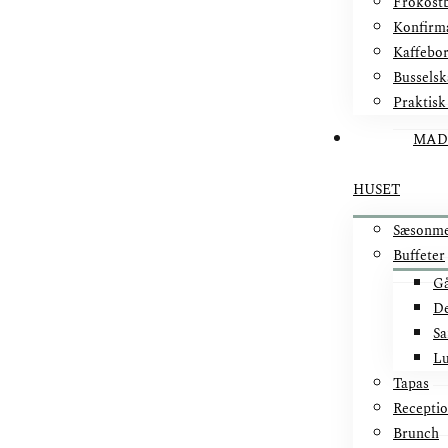
Frokostb
Konfirm
Kaffebo
Busselsk
Praktisk
MAD
HUSET
Sæsonm
Buffeter
Gå
De
Sa
Lu
Tapas
Recepti
Brunch