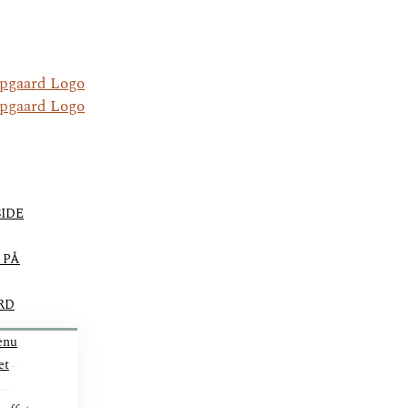
IDE
 PÅ
RD
enu
et