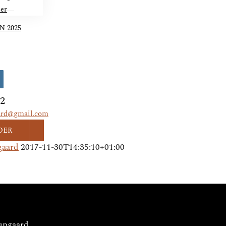
ser
N 2025
ok
nstagram
82
ard@gmail.com
DER
gaard
2017-11-30T14:35:10+01:00