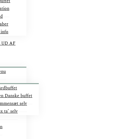
uffet
ation
rd
aber
 info
 UD AF
enu
rdbuffet
n Danske buffet
mmensæt selv
x ta’ selv
on