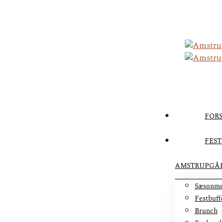
FORS
FEST
AMSTRUPGÅ
Sæsonm
Festbuff
Brunch